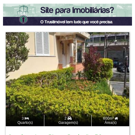
3
2
600m²
Quarto(s)
Garagem(s)
Área(s)