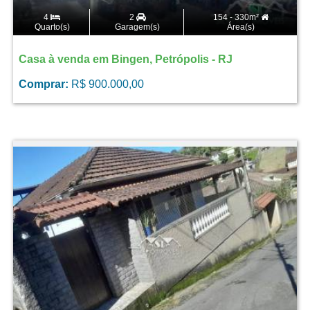
4
2
154 - 330m²
Quarto(s)
Garagem(s)
Área(s)
Casa à venda em Bingen, Petrópolis - RJ
Comprar:
R$ 900.000,00