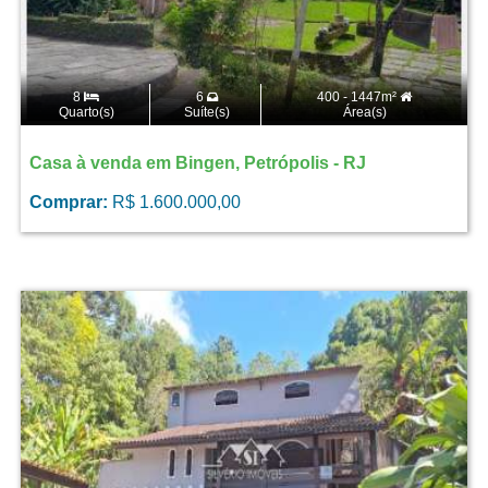
8
6
400 - 1447m²
Quarto(s)
Suíte(s)
Área(s)
Casa à venda em Bingen, Petrópolis - RJ
Comprar:
R$ 1.600.000,00