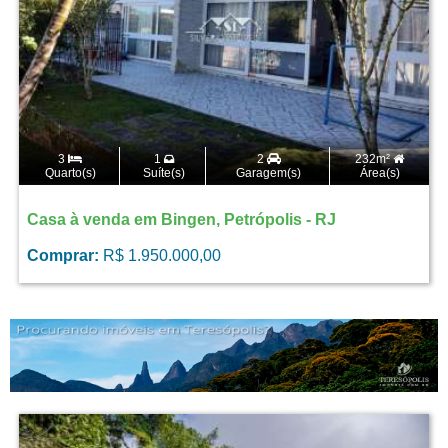
3
1
2
232m²
Quarto(s)
Suíte(s)
Garagem(s)
Área(s)
Casa à venda em Bingen, Petrópolis - RJ
Comprar:
R$ 1.950.000,00