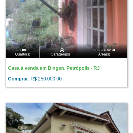
2
1
50 - 987m²
Quarto(s)
Garagem(s)
Área(s)
Casa à venda em Bingen, Petrópolis - RJ
Comprar:
R$ 250.000,00