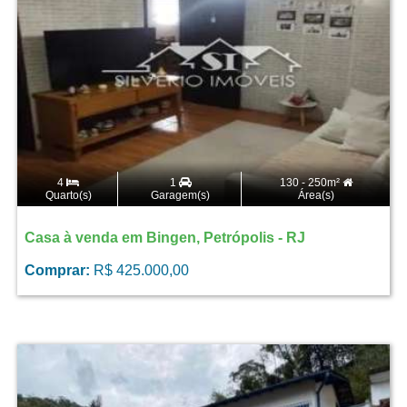
4
1
130 - 250m²
Quarto(s)
Garagem(s)
Área(s)
Casa à venda em Bingen, Petrópolis - RJ
Comprar:
R$ 425.000,00