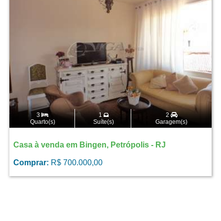
3
1
2
Quarto(s)
Suíte(s)
Garagem(s)
Casa à venda em Bingen, Petrópolis - RJ
Comprar:
R$ 700.000,00