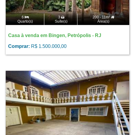
6
3
200 - 11m²
Quarto(s)
Suíte(s)
Área(s)
Casa à venda em Bingen, Petrópolis - RJ
Comprar:
R$ 1.500.000,00