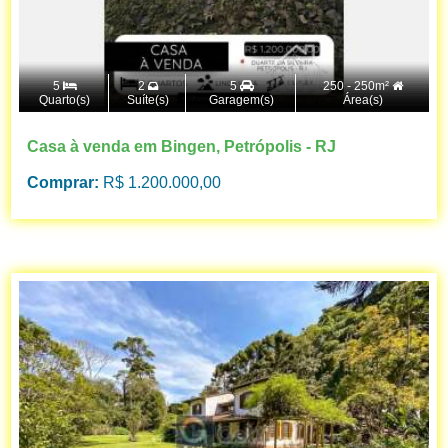
5
2
5
250 - 250m²
Quarto(s)
Suíte(s)
Garagem(s)
Área(s)
Casa à venda em Bingen, Petrópolis - RJ
Comprar:
R$ 1.200.000,00