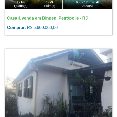
17
17
650 - 1280m²
Quarto(s)
Suíte(s)
Área(s)
Casa à venda em Bingen, Petrópolis - RJ
Comprar:
R$ 5.600.000,00