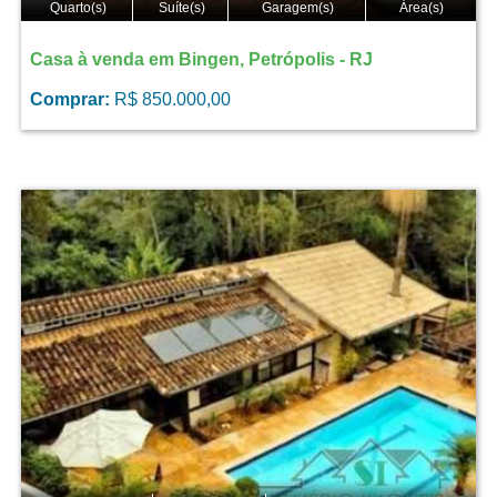
Quarto(s)
Suíte(s)
Garagem(s)
Área(s)
Casa à venda em Bingen, Petrópolis - RJ
Comprar:
R$ 850.000,00