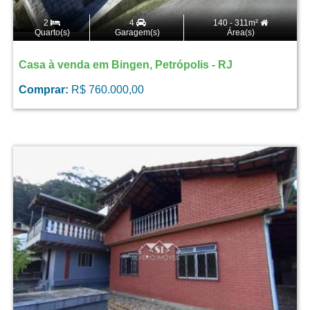
2
4
140 - 311m²
Quarto(s)
Garagem(s)
Área(s)
Casa à venda em Bingen, Petrópolis - RJ
Comprar:
R$ 760.000,00