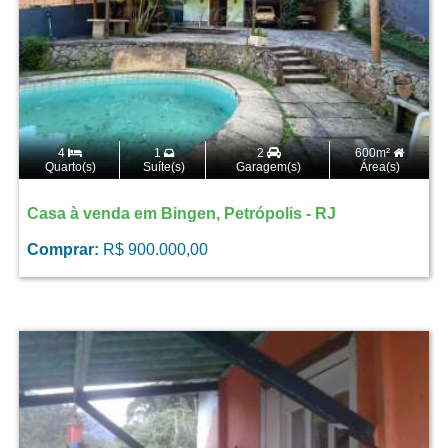
4
1
2
600m²
Quarto(s)
Suíte(s)
Garagem(s)
Área(s)
Casa à venda em Bingen, Petrópolis - RJ
Comprar:
R$ 900.000,00