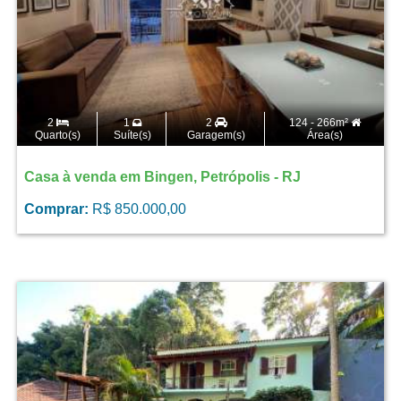
2
1
2
124 - 266m²
Quarto(s)
Suíte(s)
Garagem(s)
Área(s)
Casa à venda em Bingen, Petrópolis - RJ
Comprar:
R$ 850.000,00