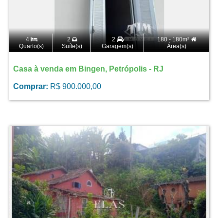
4
2
2
180 - 180m²
Quarto(s)
Suíte(s)
Garagem(s)
Área(s)
Casa à venda em Bingen, Petrópolis - RJ
Comprar:
R$ 900.000,00