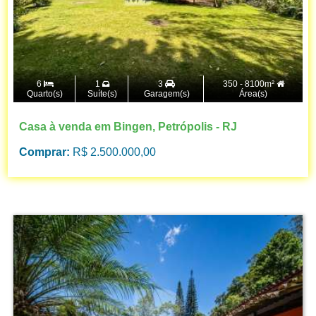
6
1
3
350 - 8100m²
Quarto(s)
Suíte(s)
Garagem(s)
Área(s)
Casa à venda em Bingen, Petrópolis - RJ
Comprar:
R$ 2.500.000,00