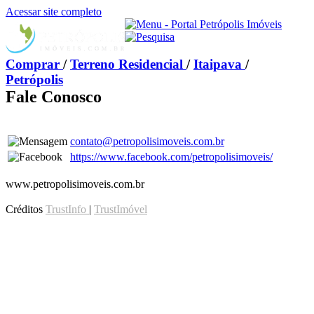
Acessar site completo
Comprar
/
Terreno Residencial
/
Itaipava
/
Petrópolis
Fale Conosco
contato@petropolisimoveis.com.br
https://www.facebook.com/petropolisimoveis/
www.petropolisimoveis.com.br
Créditos
TrustInfo
|
TrustImóvel