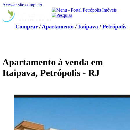
Acessar site completo
Comprar
/
Apartamento
/
Itaipava
/
Petrópolis
Apartamento à venda em
Itaipava, Petrópolis - RJ