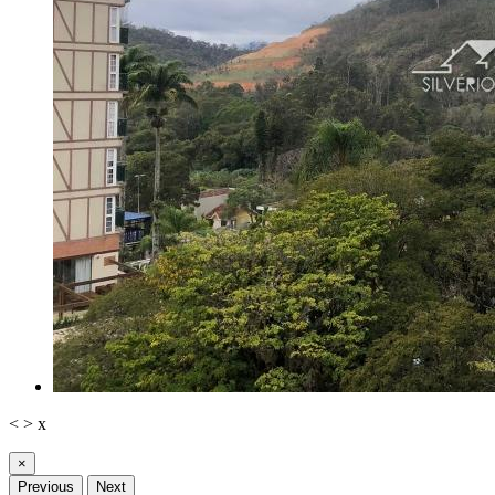
<
>
x
×
Previous
Next