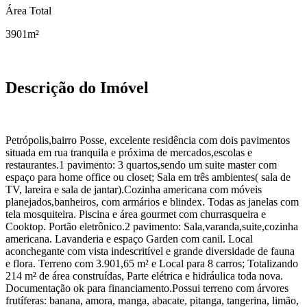
Área Total
3901m²
Descrição do Imóvel
Petrópolis,bairro Posse, excelente residência com dois pavimentos
situada em rua tranquila e próxima de mercados,escolas e
restaurantes.1 pavimento: 3 quartos,sendo um suite master com
espaço para home office ou closet; Sala em três ambientes( sala de
TV, lareira e sala de jantar).Cozinha americana com móveis
planejados,banheiros, com armários e blindex. Todas as janelas com
tela mosquiteira. Piscina e área gourmet com churrasqueira e
Cooktop. Portão eletrônico.2 pavimento: Sala,varanda,suite,cozinha
americana. Lavanderia e espaço Garden com canil. Local
aconchegante com vista indescritível e grande diversidade de fauna
e flora. Terreno com 3.901,65 m² e Local para 8 carros; Totalizando
214 m² de área construídas, Parte elétrica e hidráulica toda nova.
Documentação ok para financiamento.Possui terreno com árvores
frutíferas: banana, amora, manga, abacate, pitanga, tangerina, limão,