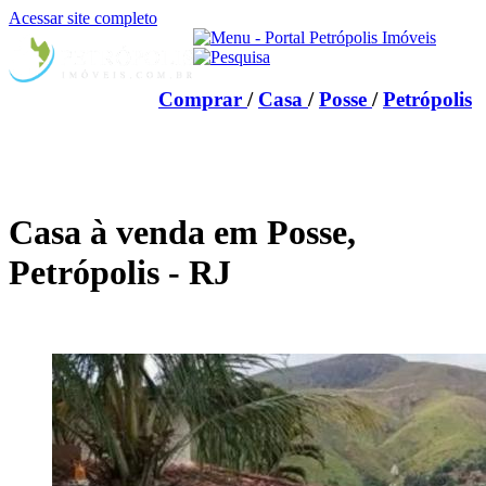
Acessar site completo
Comprar
/
Casa
/
Posse
/
Petrópolis
Casa à venda em Posse,
Petrópolis - RJ