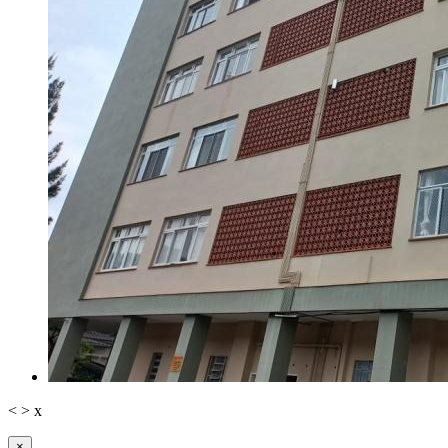
<
>
x
×