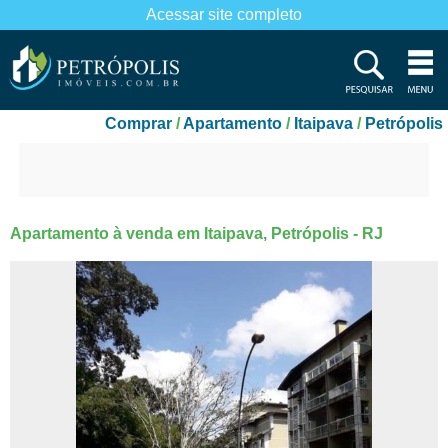
Acessar site completo
Comprar
/
Apartamento
/
Itaipava
/
Petrópolis
Apartamento à venda em Itaipava, Petrópolis - RJ